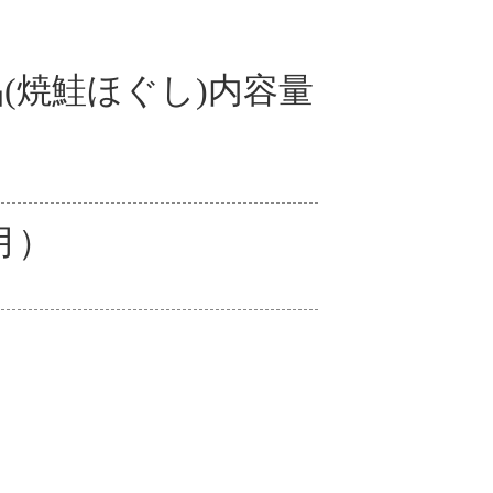
品(焼鮭ほぐし)内容量
月）